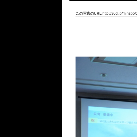
この写真のURL
http://30d.jp/minspo