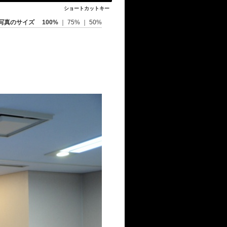
ショートカットキー
写真のサイズ
100%
｜
75%
｜
50%