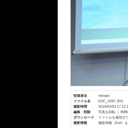
投稿者名
minspo
ファイル名
DSC_4397.JPG
撮影時間
2018/02/03 17:12:
編集・削除
写真を回転
｜
時間
ダウンロード
ファイルを個別ダ
撮影情報
撮影情報（Exif）