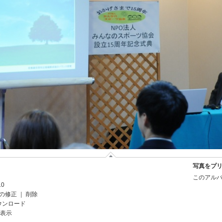
写真をプ
このアルバ
10
の修正
｜
削除
ウンロード
を表示