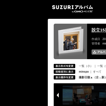
SUZ
設立1
作成日
20
管理者
m
一覧（小）
｜
一覧（
minspo
｜
すべて
撮影日順▲（古→新