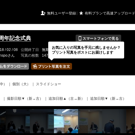
URIアルバム

★
無料ユーザー登録
有料プランで高速アップロー
📱
5周年記念式典
スマートフォンで見る
お気に入りの写真を手元に残しませんか？
18 / 02 / 08
公開終了日
無期限
イベントの期間
---
プリント写真をポストにお届けします
inspoさん
写真の枚数
147 / 150枚
中）
｜
個別（大）
｜
スライドショー
）
｜
撮影日順▼（新→古）
｜
追加日順▲（古→新）
｜
追加日順▼（新→古）