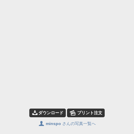
📥
🌄
ダウンロード
プリント注文
👤
minspo
さんの写真一覧へ