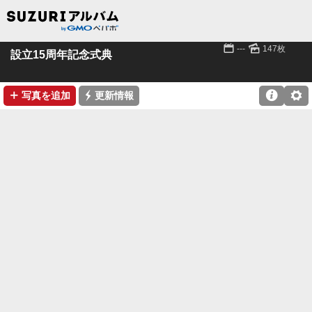
📅
🌄
---
147枚
設立15周年記念式典
➕
⚡

⚙
写真を追加
更新情報