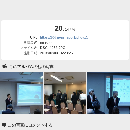
20
/ 147 枚
URL:
https://30d.jp/minspo/1/photo/5
投稿者名:
minspo
ファイル名:
DSC_4358.JPG
撮影日時:
2018/02/03 16:23:25
🌄
このアルバムの他の写真

この写真にコメントする