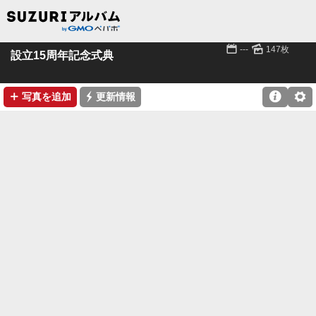
📅
🌄
---
147枚
設立15周年記念式典
➕
⚡

⚙
写真を追加
更新情報