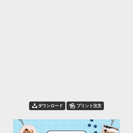
📥
🌄
ダウンロード
プリント注文