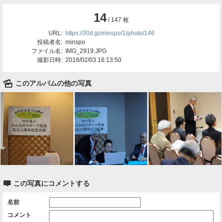
14
/ 147 枚
URL:
https://30d.jp/minspo/1/photo/146
投稿者名:
minspo
ファイル名:
IMG_2919.JPG
撮影日時:
2018/02/03 16:13:50
🌄
このアルバムの他の写真

この写真にコメントする
名前
コメント