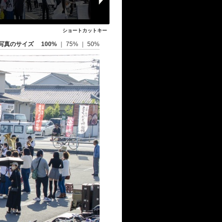
ショートカットキー
写真のサイズ
100%
｜
75%
｜
50%