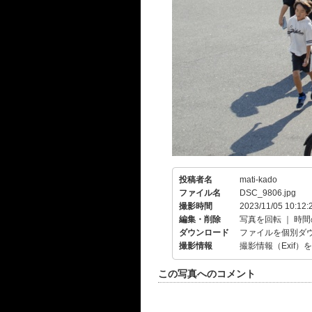
投稿者名
mati-kado
ファイル名
DSC_9806.jpg
撮影時間
2023/11/05 10:12:
編集・削除
写真を回転
｜
時間
ダウンロード
ファイルを個別ダ
撮影情報
撮影情報（Exif）
この写真へのコメント