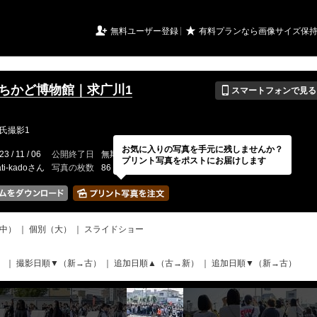
URIアルバム

★
無料ユーザー登録
有料プランなら画像サイズ保
📱
3まちかど博物館｜求广川1
スマートフォンで見る
氏撮影1
お気に入りの写真を手元に残しませんか？
23 / 11 / 06
公開終了日
無期限
イベントの期間
---
プリント写真をポストにお届けします
ti-kadoさん
写真の枚数
86 / 2000枚
中）
｜
個別（大）
｜
スライドショー
）
｜
撮影日順▼（新→古）
｜
追加日順▲（古→新）
｜
追加日順▼（新→古）