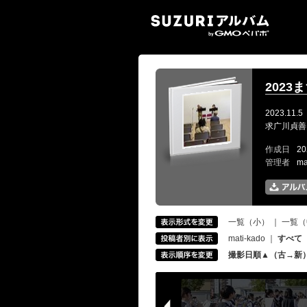
SUZ
202
2023.11.5
求广川貞善
作成日
20
管理者
ma
一覧（小）
｜
一覧（
mati-kado
｜
すべて
撮影日順▲（古→新