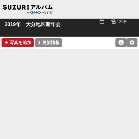
📅
🌄
---
120枚
2019年 大分地区新年会
➕
⚡

⚙
写真を追加
更新情報