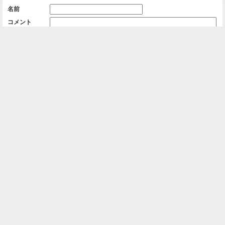
名前
コメント
削除用パスワード

一覧に戻る
Android™ アプリのインストール
Android™ からオンラインアルバムの作成・編
集、共有ができます。
インストール
⌂
📕
ホーム
アルバムを作成