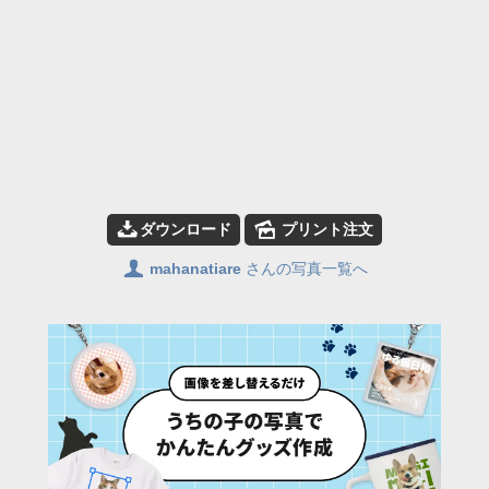
📥
🌄
ダウンロード
プリント注文
👤
mahanatiare
さんの写真一覧へ