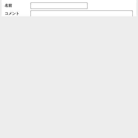
名前
コメント
削除用パスワード

一覧に戻る
Android™ アプリのインストール
Android™ からオンラインアルバムの作成・編
集、共有ができます。
インストール
⌂
📕
ホーム
アルバムを作成