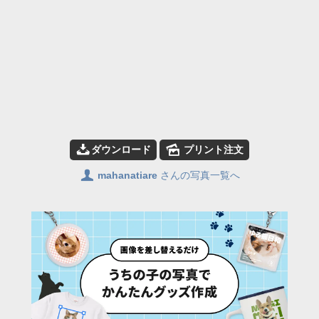
📥
🌄
ダウンロード
プリント注文
👤
mahanatiare
さんの写真一覧へ