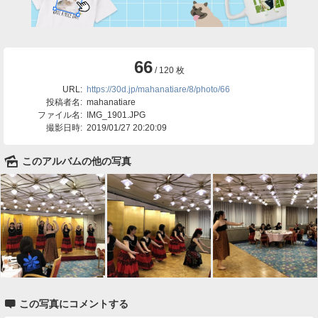
66
/ 120 枚
URL:
https://30d.jp/mahanatiare/8/photo/66
投稿者名:
mahanatiare
ファイル名:
IMG_1901.JPG
撮影日時:
2019/01/27 20:20:09
🌄
このアルバムの他の写真

この写真にコメントする