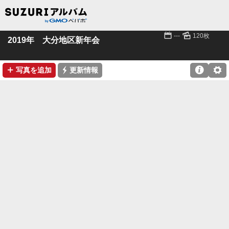
📅
🌄
---
120枚
2019年 大分地区新年会
➕
⚡

⚙
写真を追加
更新情報