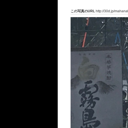
この写真のURL
http://30d.jp/mahana