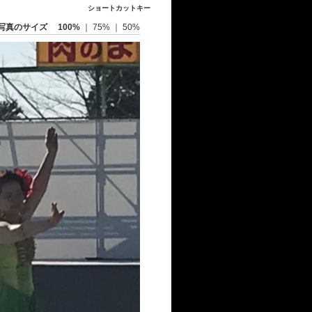
ショートカットキー
写真のサイズ
100%
｜
75%
｜
50%