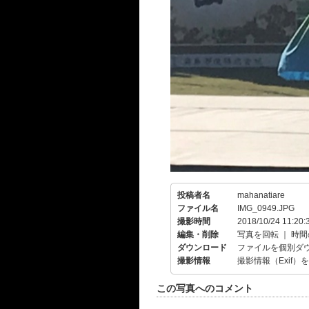
投稿者名
mahanatiare
ファイル名
IMG_0949.JPG
撮影時間
2018/10/24 11:20:
編集・削除
写真を回転
｜
時間
ダウンロード
ファイルを個別ダ
撮影情報
撮影情報（Exif）
この写真へのコメント