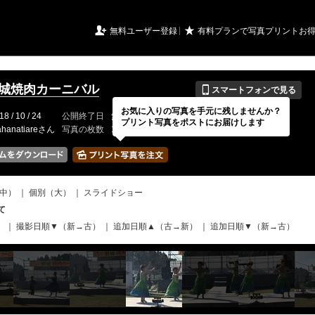
URIアルバム

★
無料ユーザー登録
有料プランで写真プリントお
📱
8都城焼肉カーニバル
スマートフォンで見る
お気に入りの写真を手元に残しませんか？
18 / 10 / 24
公開終了日
無期限
イベントの期間
---
プリント写真をポストにお届けします
hanatiareさん
写真の枚数
150 / 2000枚
中）
｜
個別（大）
｜
スライドショー
て
）
｜
撮影日順▼（新→古）
｜
追加日順▲（古→新）
｜
追加日順▼（新→古）