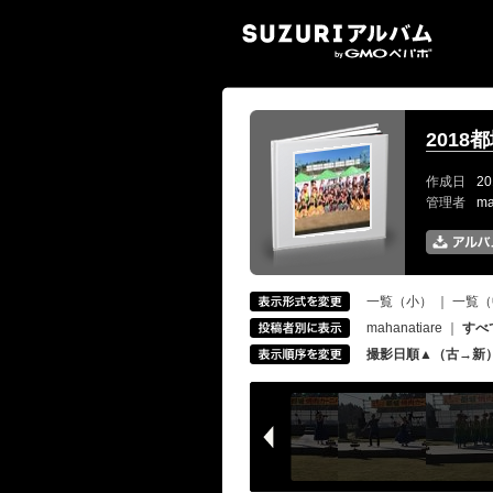
SUZ
201
作成日
20
管理者
ma
一覧（小）
｜
一覧（
mahanatiare
｜
すべ
撮影日順▲（古→新