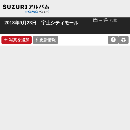
📅
🌄
---
75枚
2018年9月23日 宇土シティモール
➕
⚡

⚙
写真を追加
更新情報