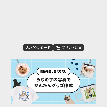
📥
🌄
ダウンロード
プリント注文