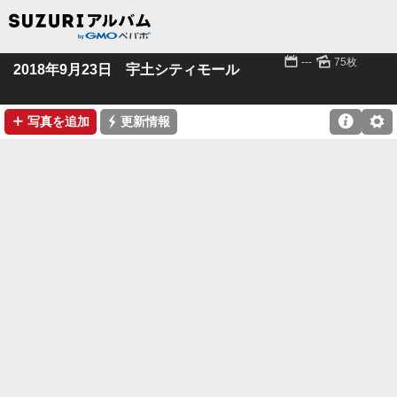
📅
🌄
---
75枚
2018年9月23日 宇土シティモール
➕
⚡

⚙
写真を追加
更新情報