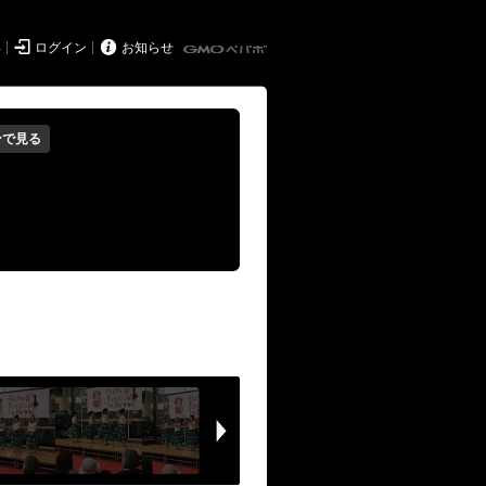


得
ログイン
お知らせ
ンで見る