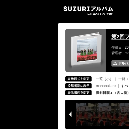
SUZ
第2回
作成日
20
管理者
ma
一覧（小）
｜
一覧（
mahanatiare
｜
すべ
撮影日順▲（古→新