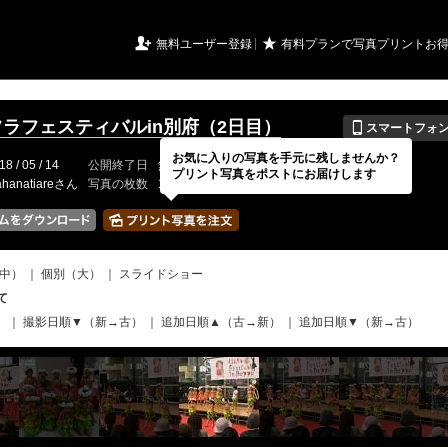
URIアルバム

★
無料ユーザー登録
有料プランで写真プリントお
📱
フラフェスティバルin別府（2日目）
スマートフォ
お気に入りの写真を手元に残しませんか？
18 / 05 / 14
公開終了日
無期限
イベントの期間
---
プリント写真をポストにお届けします
hanatiareさん
写真の枚数
133 / 2000枚
中）
｜
個別（大）
｜
スライドショー
て
）
｜
撮影日順▼（新→古）
｜
追加日順▲（古→新）
｜
追加日順▼（新→古）