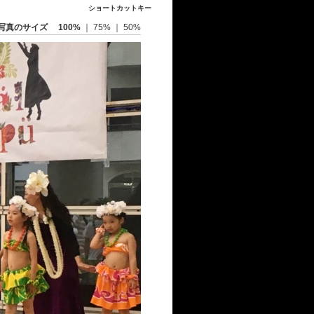
ショートカットキー
写真のサイズ
100%
｜
75%
｜
50%