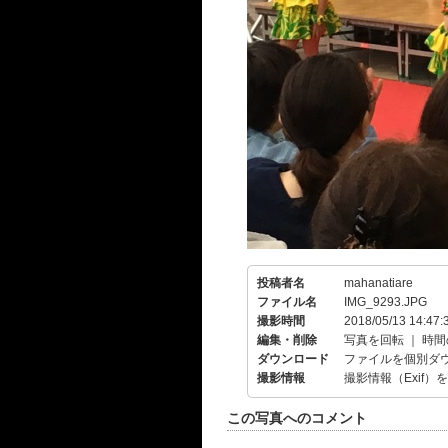
投稿者名
mahanatiare
ファイル名
IMG_9293.JPG
撮影時間
2018/05/13 14:47:
編集・削除
写真を回転
｜
時間
ダウンロード
ファイルを個別ダ
撮影情報
撮影情報（Exif）
この写真へのコメント