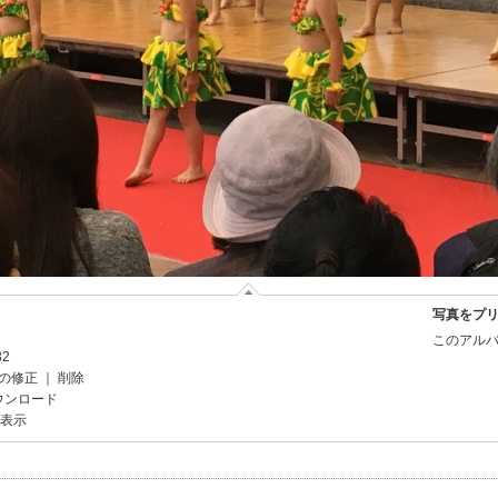
写真をプ
このアルバ
32
の修正
｜
削除
ウンロード
を表示