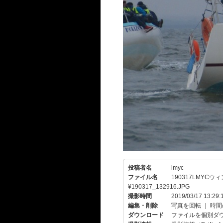
投稿者名
lmyc
ファイル名
190317LMYC
¥190317_132916.JPG
撮影時間
2019/03/17 13:29:
編集・削除
写真を回転
｜
時間
ダウンロード
ファイルを個別ダ