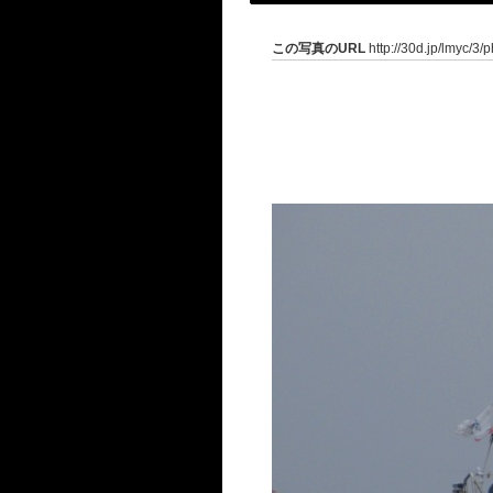
この写真のURL
http://30d.jp/lmyc/3/