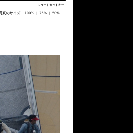
ショートカットキー
写真のサイズ
100%
｜
75%
｜
50%