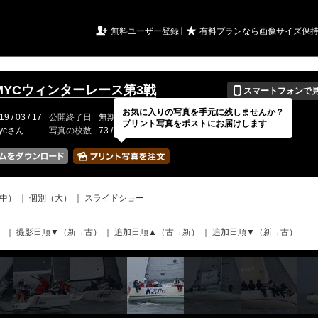
URIアルバム

★
無料ユーザー登録
有料プランなら画像サイズ保
📱
LMYCウィンターレース第3戦
スマートフォンで
お気に入りの写真を手元に残しませんか？
19 / 03 / 17
公開終了日
無期限
イベントの期間
---
プリント写真をポストにお届けします
mycさん
写真の枚数
73 / 150枚
中）
｜
個別（大）
｜
スライドショー
）
｜
撮影日順▼（新→古）
｜
追加日順▲（古→新）
｜
追加日順▼（新→古）