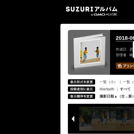
SUZ
2018-
作成日
20
管理者
li
一覧（小）
｜
一覧（
libertadfc
｜
すべて
撮影日順▲（古→新