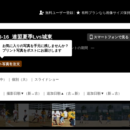
URIアルバム

★
無料ユーザー登録
有料プランなら画像サイズ保
📱
06-16_連盟夏季Lvs城東
スマートフォンで見る
お気に入りの写真を手元に残しませんか？
18 / 12 / 29
公開終了日
無期限
イベントの期間
---
プリント写真をポストにお届けします
bertadfcさん
写真の枚数
298 / 2000枚
中）
｜
個別（大）
｜
スライドショー
）
｜
撮影日順▼（新→古）
｜
追加日順▲（古→新）
｜
追加日順▼（新→古）