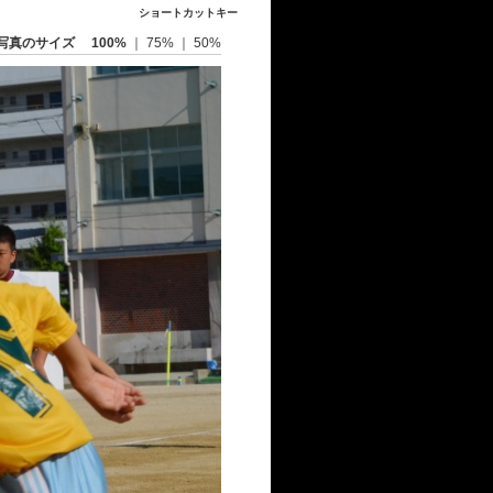
ショートカットキー
写真のサイズ
100%
｜
75%
｜
50%