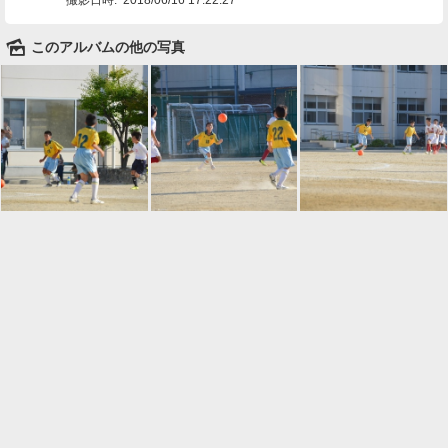
🌄
このアルバムの他の写真

一覧に戻る
Android™ アプリのインストール
Android™ からオンラインアルバムの作成・編
集、共有ができます。
インストール