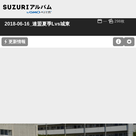
📅
🌄
---
298枚
2018-06-16_連盟夏季Lvs城東
⚡

⚙
更新情報