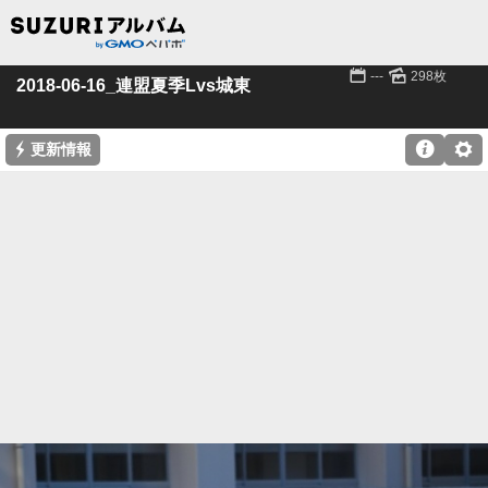
📅
🌄
---
298枚
2018-06-16_連盟夏季Lvs城東
⚡

⚙
更新情報