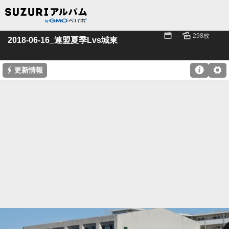
📅
🌄
---
298枚
2018-06-16_連盟夏季Lvs城東
⚡

⚙
更新情報