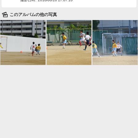
🌄
このアルバムの他の写真

一覧に戻る
Android™ アプリのインストール
Android™ からオンラインアルバムの作成・編
集、共有ができます。
インストール