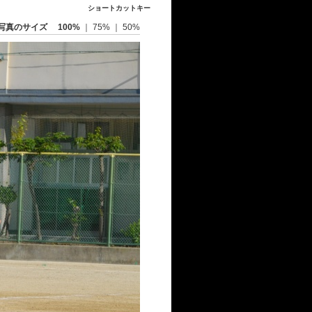
ショートカットキー
写真のサイズ
100%
｜
75%
｜
50%