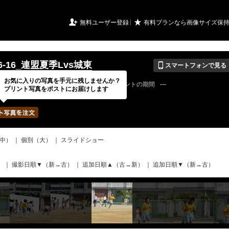
URIアルバム

★
無料ユーザー登録
有料プランなら画像サイズ保
📱
06-16_連盟夏季Lvs城東
スマートフォンで見る
お気に入りの写真を手元に残しませんか？
18 / 12 / 29
公開終了日
無期限
イベントの期間
---
プリント写真をポストにお届けします
bertadfcさん
写真の枚数
298 / 2000枚
中）
｜
個別（大）
｜
スライドショー
）
｜
撮影日順▼（新→古）
｜
追加日順▲（古→新）
｜
追加日順▼（新→古）