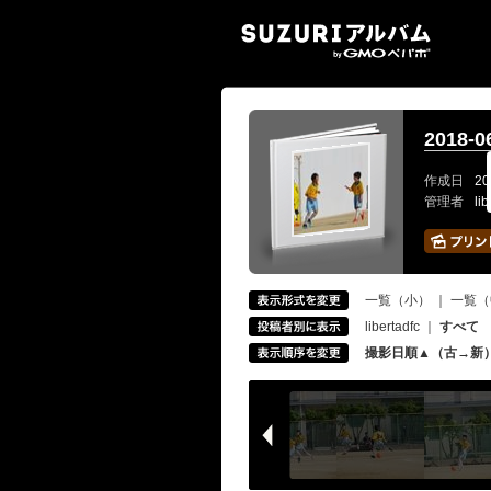
SUZ
2018-
作成日
20
管理者
li
一覧（小）
｜
一覧（
libertadfc
｜
すべて
撮影日順▲（古→新