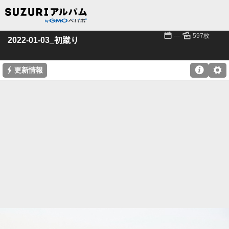
📅
🌄
---
597枚
2022-01-03_初蹴り
⚡

⚙
更新情報