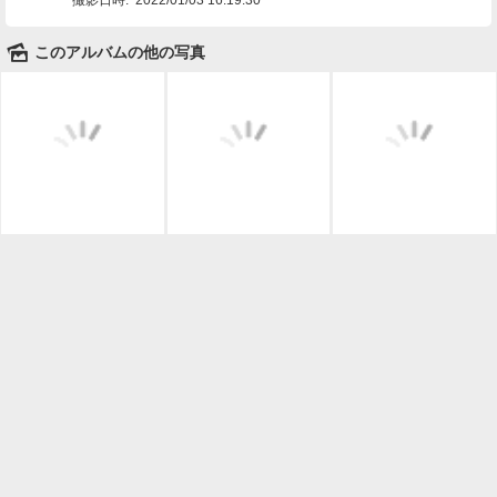
🌄
このアルバムの他の写真

一覧に戻る
Android™ アプリのインストール
Android™ からオンラインアルバムの作成・編
集、共有ができます。
インストール