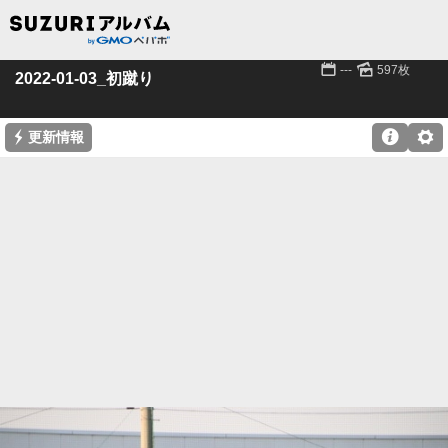
📅
🌄
---
597枚
2022-01-03_初蹴り
⚡

⚙
更新情報