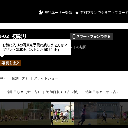
URIアルバム

★
無料ユーザー登録
有料プランで高速アップロー
📱
01-03_初蹴り
スマートフォンで見る
お気に入りの写真を手元に残しませんか？
22 / 08 / 08
公開終了日
無期限
イベントの期間
---
プリント写真をポストにお届けします
bertadfcさん
写真の枚数
597 / 2000枚
中）
｜
個別（大）
｜
スライドショー
）
｜
撮影日順▼（新→古）
｜
追加日順▲（古→新）
｜
追加日順▼（新→古）