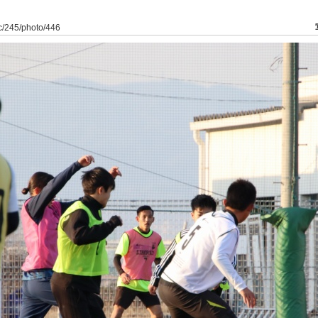
dfc/245/photo/446