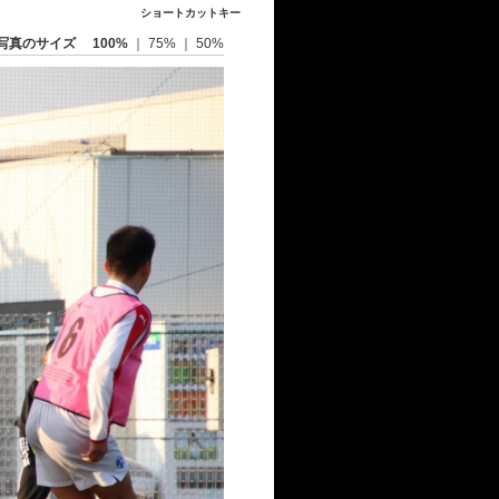
ショートカットキー
写真のサイズ
100%
｜
75%
｜
50%