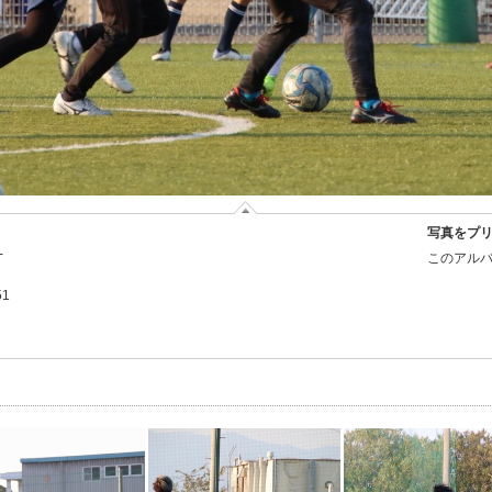
写真をプ
-
このアルバ
51