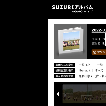
SUZ
2022-
作成日
20
管理者
li
一覧（小）
｜
一覧（
libertadfc
｜
すべて
撮影日順▲（古→新