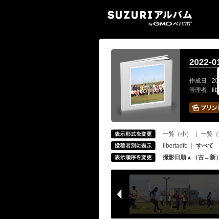
SUZ
2022-
作成日
20
管理者
li
一覧（小）
｜
一覧（
libertadfc
｜
すべて
撮影日順▲（古→新