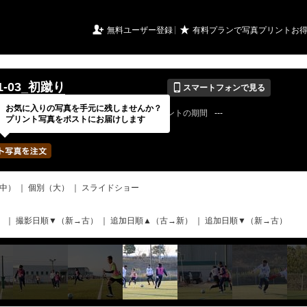
URIアルバム

★
無料ユーザー登録
有料プランで写真プリントお
📱
01-03_初蹴り
スマートフォンで見る
お気に入りの写真を手元に残しませんか？
22 / 08 / 08
公開終了日
無期限
イベントの期間
---
プリント写真をポストにお届けします
bertadfcさん
写真の枚数
597 / 2000枚
中）
｜
個別（大）
｜
スライドショー
）
｜
撮影日順▼（新→古）
｜
追加日順▲（古→新）
｜
追加日順▼（新→古）