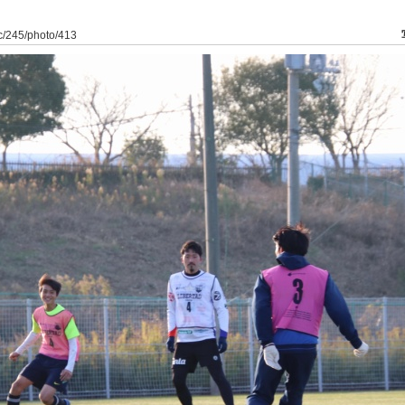
dfc/245/photo/413