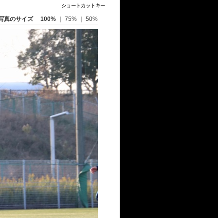
ショートカットキー
写真のサイズ
100%
｜
75%
｜
50%