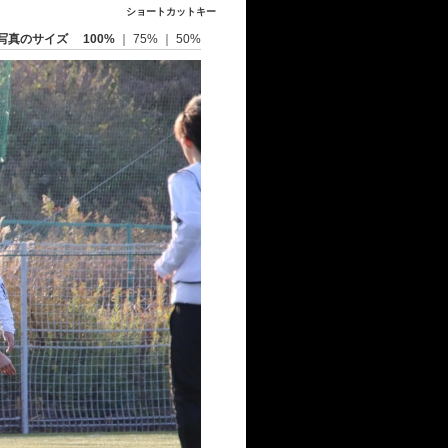
ショートカットキー
写真のサイズ
100%
｜
75%
｜
50%