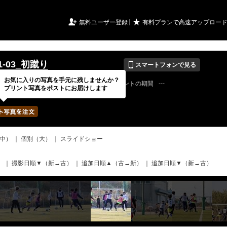
URIアルバム

★
無料ユーザー登録
有料プランで高速アップロー
📱
01-03_初蹴り
スマートフォンで見る
お気に入りの写真を手元に残しませんか？
22 / 08 / 08
公開終了日
無期限
イベントの期間
---
プリント写真をポストにお届けします
bertadfcさん
写真の枚数
597 / 2000枚
中）
｜
個別（大）
｜
スライドショー
）
｜
撮影日順▼（新→古）
｜
追加日順▲（古→新）
｜
追加日順▼（新→古）