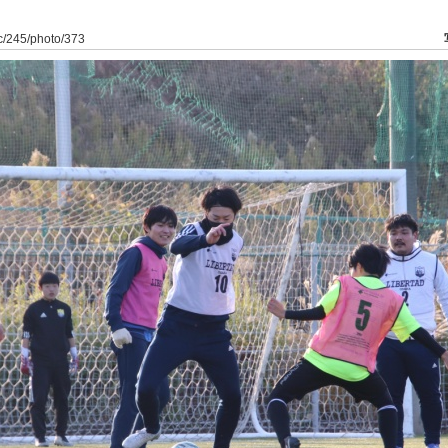
dfc/245/photo/373