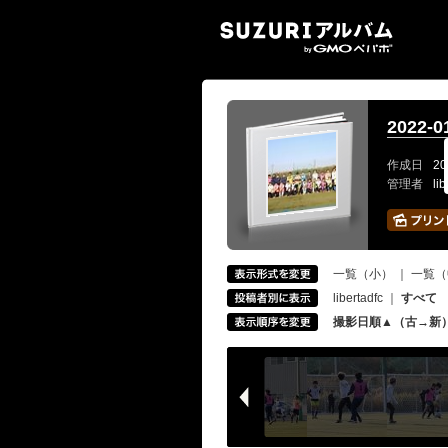
SUZ
2022-
作成日
20
管理者
li
一覧（小）
｜
一覧（
libertadfc
｜
すべて
撮影日順▲（古→新