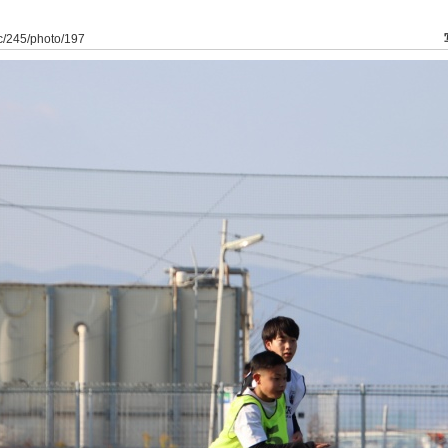
dfc/245/photo/197