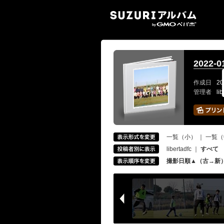
SUZ
2022-
作成日
20
管理者
li
一覧（小）
｜
一覧（
libertadfc
｜
すべて
撮影日順▲（古→新