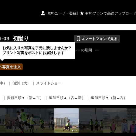
URIアルバム

★
無料ユーザー登録
有料プランで高速アップロー
📱
01-03_初蹴り
スマートフォンで見る
お気に入りの写真を手元に残しませんか？
22 / 08 / 08
公開終了日
無期限
イベントの期間
---
プリント写真をポストにお届けします
bertadfcさん
写真の枚数
597 / 2000枚
中）
｜
個別（大）
｜
スライドショー
）
｜
撮影日順▼（新→古）
｜
追加日順▲（古→新）
｜
追加日順▼（新→古）