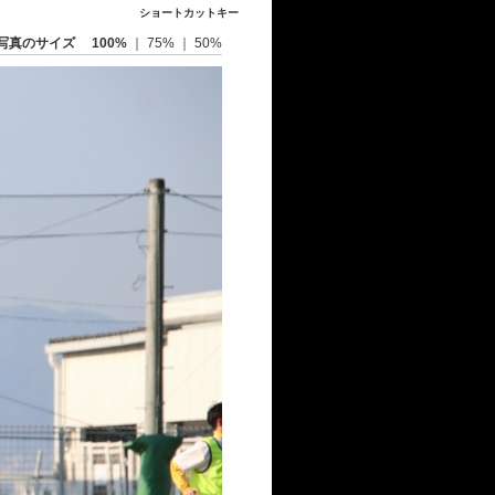
ショートカットキー
写真のサイズ
100%
｜
75%
｜
50%