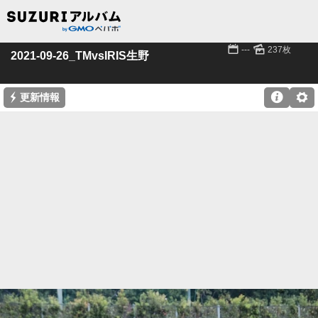
📅
🌄
---
237枚
2021-09-26_TMvsIRIS生野
⚡

⚙
更新情報