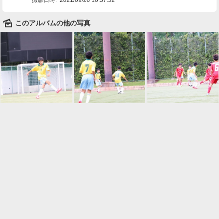
🌄
このアルバムの他の写真

一覧に戻る
Android™ アプリのインストール
Android™ からオンラインアルバムの作成・編
集、共有ができます。
インストール