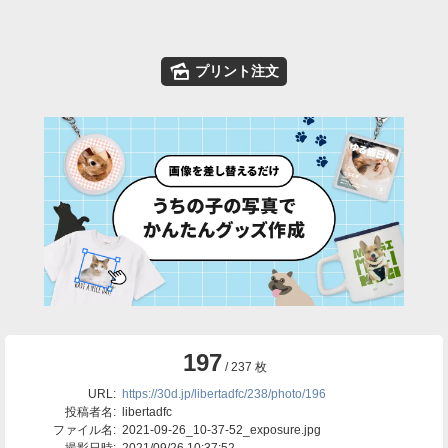
🌄
プリント注文
197
/ 237 枚
URL:
https://30d.jp/libertadfc/238/photo/196
投稿者名:
libertadfc
ファイル名:
2021-09-26_10-37-52_exposure.jpg
撮影日時:
2021/09/26 10:37:52