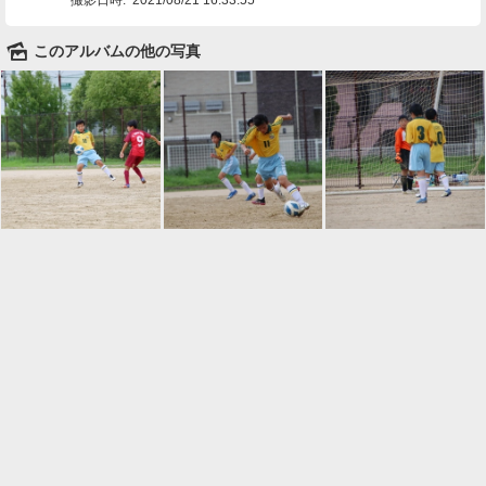
🌄
このアルバムの他の写真

一覧に戻る
Android™ アプリのインストール
Android™ からオンラインアルバムの作成・編
集、共有ができます。
インストール