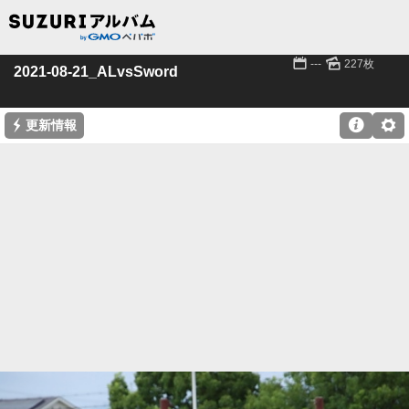
📅
🌄
---
227枚
2021-08-21_ALvsSword
⚡

⚙
更新情報