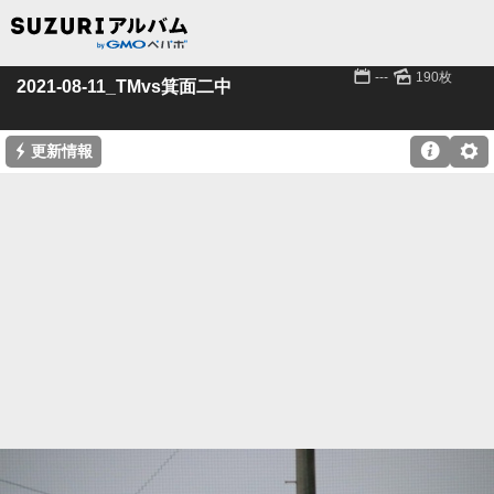
📅
🌄
---
190枚
2021-08-11_TMvs箕面二中
⚡

⚙
更新情報