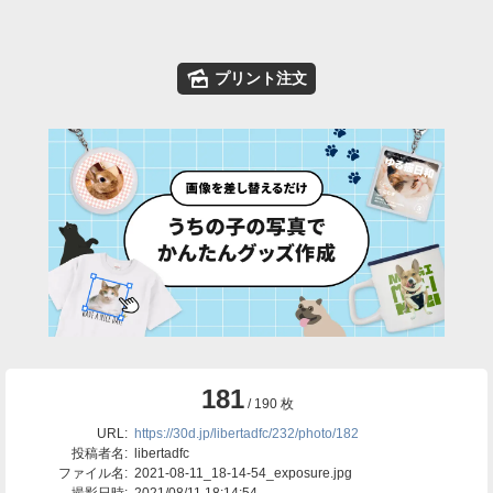
🌄
プリント注文
181
/ 190 枚
URL:
https://30d.jp/libertadfc/232/photo/182
投稿者名:
libertadfc
ファイル名:
2021-08-11_18-14-54_exposure.jpg
撮影日時:
2021/08/11 18:14:54