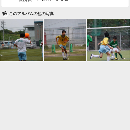
🌄
このアルバムの他の写真

一覧に戻る
Android™ アプリのインストール
Android™ からオンラインアルバムの作成・編
集、共有ができます。
インストール