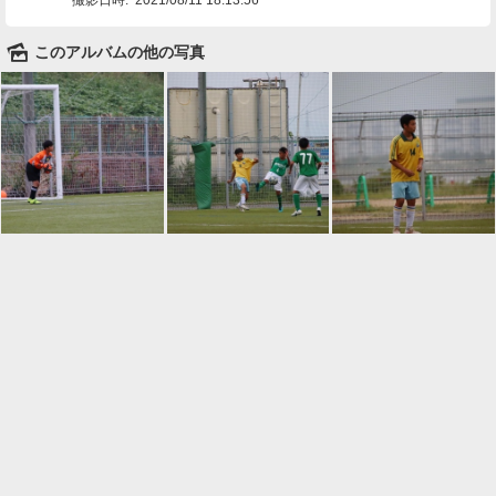
🌄
このアルバムの他の写真

一覧に戻る
Android™ アプリのインストール
Android™ からオンラインアルバムの作成・編
集、共有ができます。
インストール