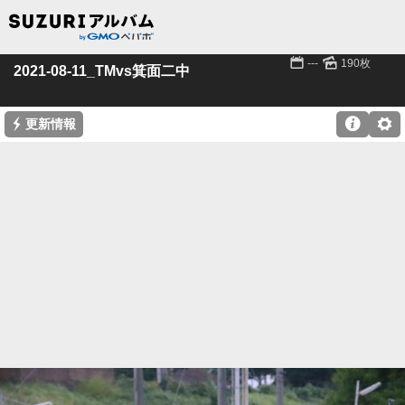
📅
🌄
---
190枚
2021-08-11_TMvs箕面二中
⚡

⚙
更新情報