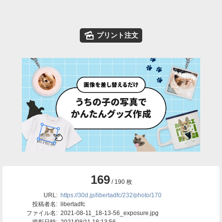
🌄
プリント注文
169
/ 190 枚
URL:
https://30d.jp/libertadfc/232/photo/170
投稿者名:
libertadfc
ファイル名:
2021-08-11_18-13-56_exposure.jpg
撮影日時:
2021/08/11 18:13:56