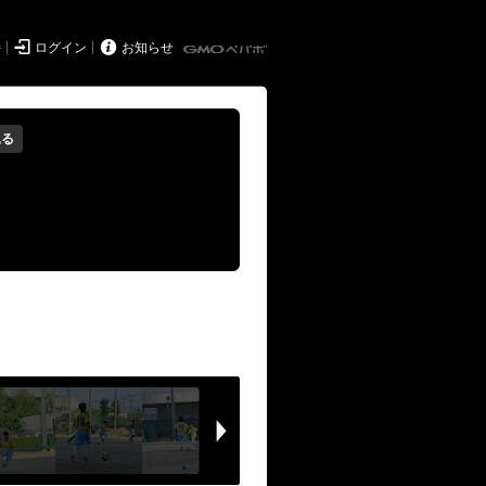


持
ログイン
お知らせ
見る