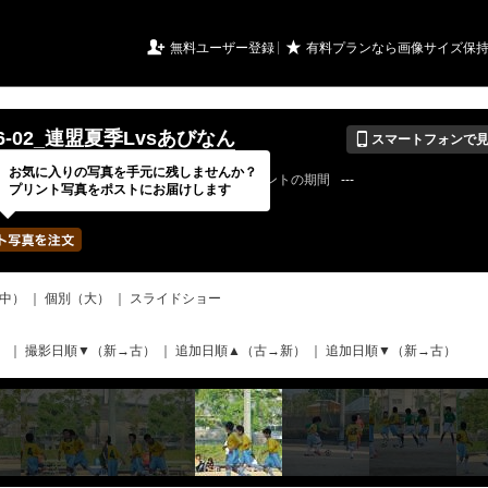
URIアルバム

★
無料ユーザー登録
有料プランなら画像サイズ保
📱
-06-02_連盟夏季Lvsあびなん
スマートフォンで
お気に入りの写真を手元に残しませんか？
18 / 12 / 09
公開終了日
無期限
イベントの期間
---
プリント写真をポストにお届けします
bertadfcさん
写真の枚数
321 / 2000枚
中）
｜
個別（大）
｜
スライドショー
）
｜
撮影日順▼（新→古）
｜
追加日順▲（古→新）
｜
追加日順▼（新→古）