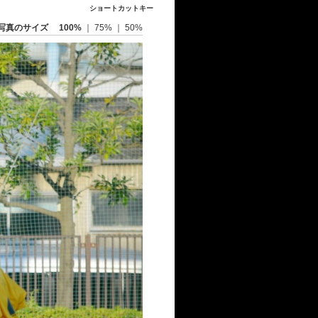
ショートカットキー
写真のサイズ
100%
｜
75%
｜
50%