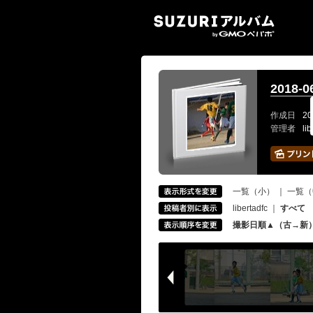
SUZ
2018
作成日
20
管理者
li
一覧（小）
｜
一覧（
libertadfc
｜
すべて
撮影日順▲（古→新