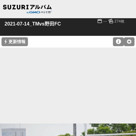
📅
🌄
---
274枚
2021-07-14_TMvs野田FC
⚡

⚙
更新情報