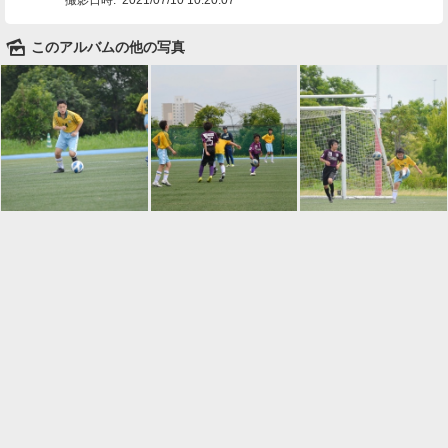
🌄
このアルバムの他の写真

一覧に戻る
Android™ アプリのインストール
Android™ からオンラインアルバムの作成・編
集、共有ができます。
インストール