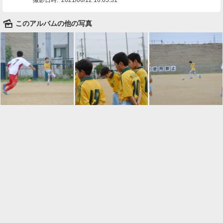
🌄
このアルバムの他の写真

一覧に戻る
Android™ アプリのインストール
Android™ からオンラインアルバムの作成・編
集、共有ができます。
インストール