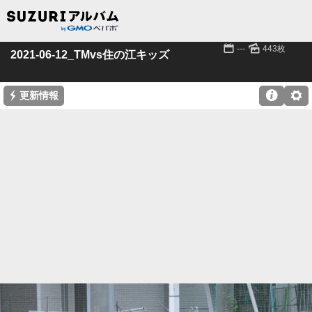
📅
🌄
---
443枚
2021-06-12_TMvs住の江キッズ
⚡

⚙
更新情報