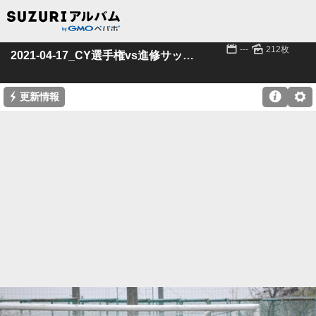
📅
🌄
---
212枚
2021-04-17_CY選手権vs進修サッカー団
⚡

⚙
更新情報