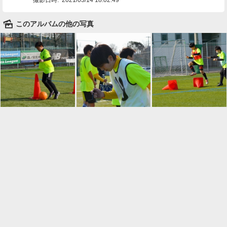
🌄
このアルバムの他の写真

一覧に戻る
Android™ アプリのインストール
Android™ からオンラインアルバムの作成・編
集、共有ができます。
インストール