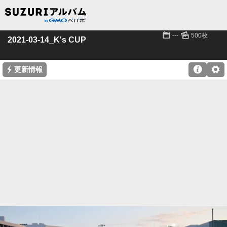
📅
🌄
---
500枚
2021-03-14_K's CUP
⚡

⚙
更新情報