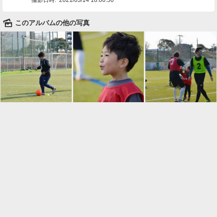
🌄
このアルバムの他の写真

一覧に戻る
Android™ アプリのインストール
Android™ からオンラインアルバムの作成・編
集、共有ができます。
インストール