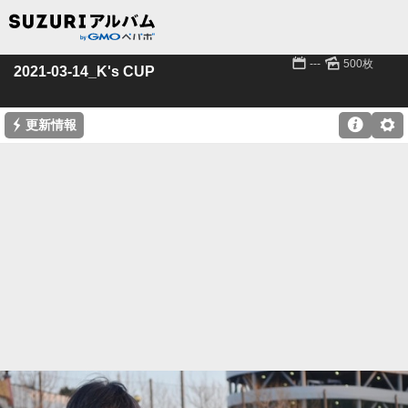
📅
🌄
---
500枚
2021-03-14_K's CUP
⚡

⚙
更新情報