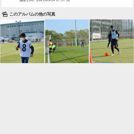
🌄
このアルバムの他の写真

一覧に戻る
Android™ アプリのインストール
Android™ からオンラインアルバムの作成・編
集、共有ができます。
インストール