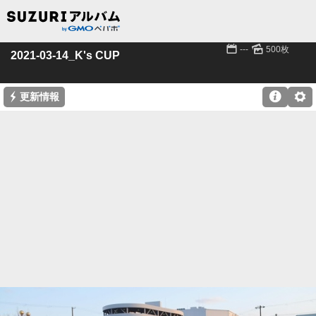
📅
🌄
---
500枚
2021-03-14_K's CUP
⚡

⚙
更新情報