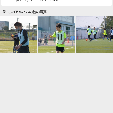
🌄
このアルバムの他の写真

一覧に戻る
Android™ アプリのインストール
Android™ からオンラインアルバムの作成・編
集、共有ができます。
インストール