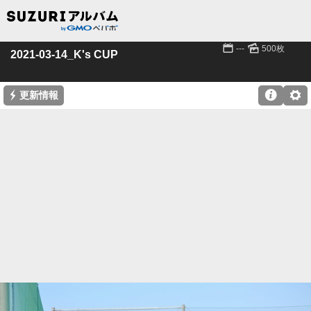
📅
🌄
---
500枚
2021-03-14_K's CUP
⚡

⚙
更新情報