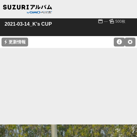
📅
🌄
---
500枚
2021-03-14_K's CUP
⚡

⚙
更新情報