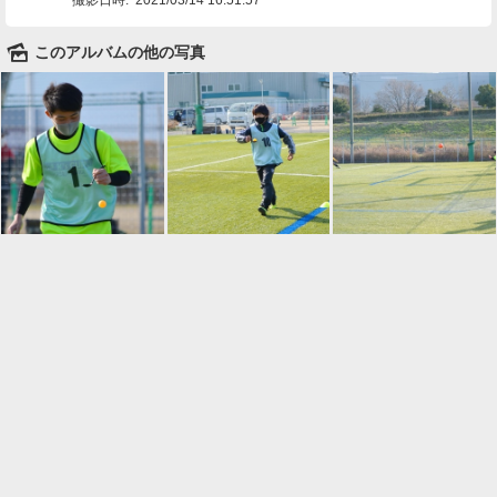
🌄
このアルバムの他の写真

一覧に戻る
Android™ アプリのインストール
Android™ からオンラインアルバムの作成・編
集、共有ができます。
インストール