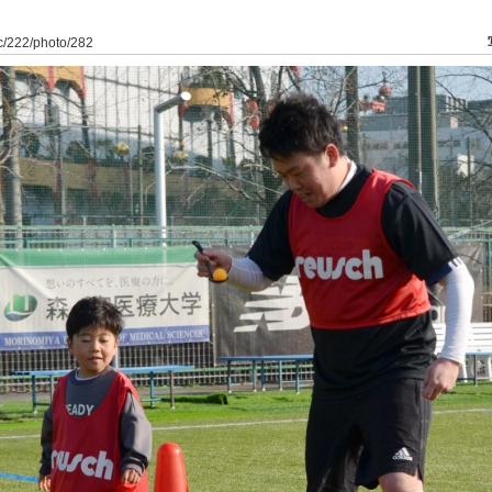
dfc/222/photo/282