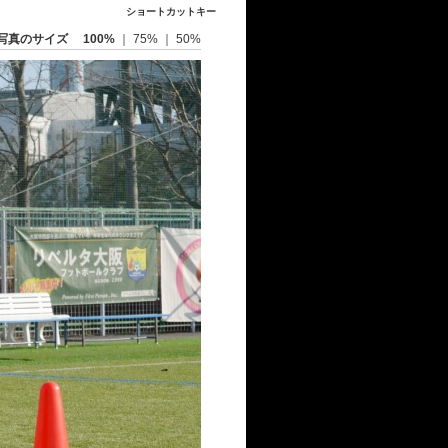
ショートカットキー
写真のサイズ
100%
｜
75%
｜
50%