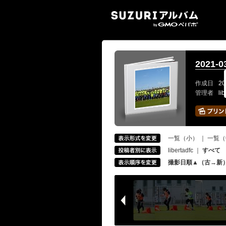
SUZ
2021-0
作成日
20
管理者
li
一覧（小）
｜
一覧（
libertadfc
｜
すべて
撮影日順▲（古→新