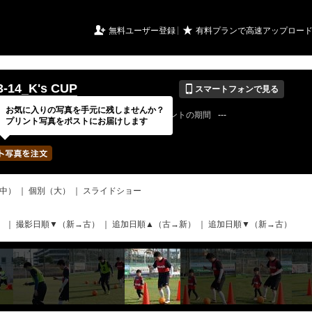
URIアルバム

★
無料ユーザー登録
有料プランで高速アップロー
📱
3-14_K's CUP
スマートフォンで見る
お気に入りの写真を手元に残しませんか？
22 / 05 / 14
公開終了日
無期限
イベントの期間
---
プリント写真をポストにお届けします
bertadfcさん
写真の枚数
500 / 2000枚
中）
｜
個別（大）
｜
スライドショー
）
｜
撮影日順▼（新→古）
｜
追加日順▲（古→新）
｜
追加日順▼（新→古）