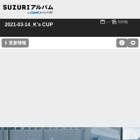
📅
🌄
---
500枚
2021-03-14_K's CUP
⚡

⚙
更新情報