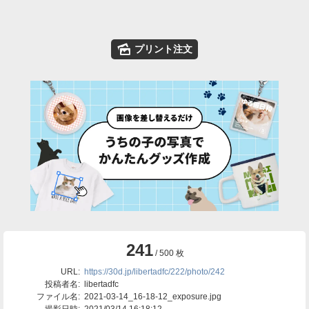
🌄
プリント注文
241
/ 500 枚
URL:
https://30d.jp/libertadfc/222/photo/242
投稿者名:
libertadfc
ファイル名:
2021-03-14_16-18-12_exposure.jpg
撮影日時:
2021/03/14 16:18:12