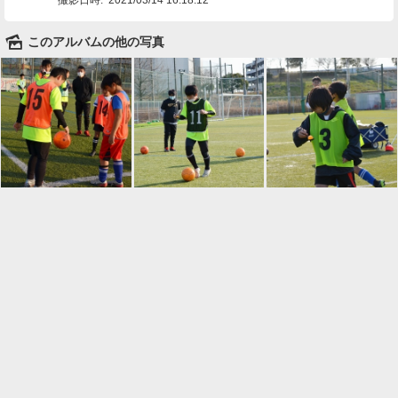
🌄
このアルバムの他の写真

一覧に戻る
Android™ アプリのインストール
Android™ からオンラインアルバムの作成・編
集、共有ができます。
インストール