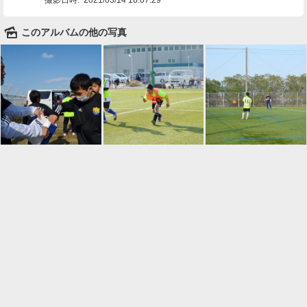
🌄
このアルバムの他の写真

一覧に戻る
Android™ アプリのインストール
Android™ からオンラインアルバムの作成・編
集、共有ができます。
インストール