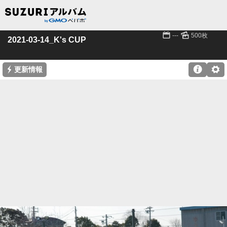
📅
🌄
---
500枚
2021-03-14_K's CUP
⚡

⚙
更新情報