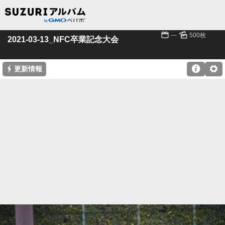
📅
🌄
---
500枚
2021-03-13_NFC卒業記念大会
⚡

⚙
更新情報