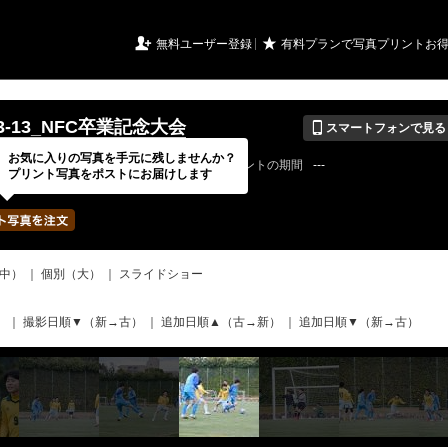
URIアルバム

★
無料ユーザー登録
有料プランで写真プリントお
📱
-03-13_NFC卒業記念大会
スマートフォンで見る
お気に入りの写真を手元に残しませんか？
22 / 04 / 24
公開終了日
無期限
イベントの期間
---
プリント写真をポストにお届けします
bertadfcさん
写真の枚数
500 / 2000枚
中）
｜
個別（大）
｜
スライドショー
）
｜
撮影日順▼（新→古）
｜
追加日順▲（古→新）
｜
追加日順▼（新→古）