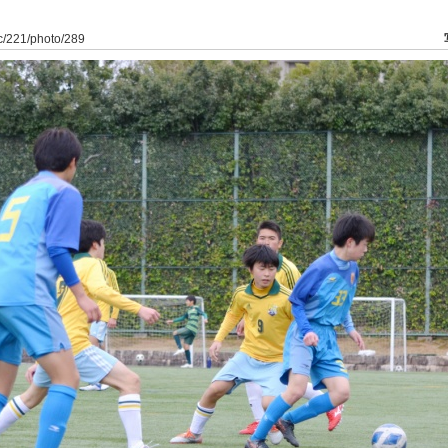
dfc/221/photo/289