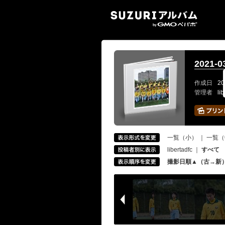
SUZ
2021
作成日
20
管理者
li
一覧（小）
｜
一覧（
libertadfc
｜
すべて
撮影日順▲（古→新