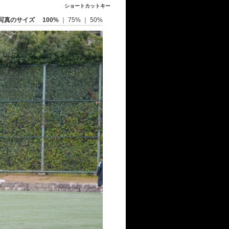
ショートカットキー
写真のサイズ
100%
｜
75%
｜
50%