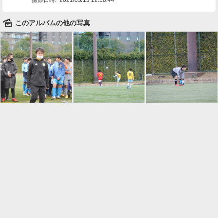
🌄
このアルバムの他の写真

一覧に戻る
Android™ アプリのインストール
Android™ からオンラインアルバムの作成・編
集、共有ができます。
インストール