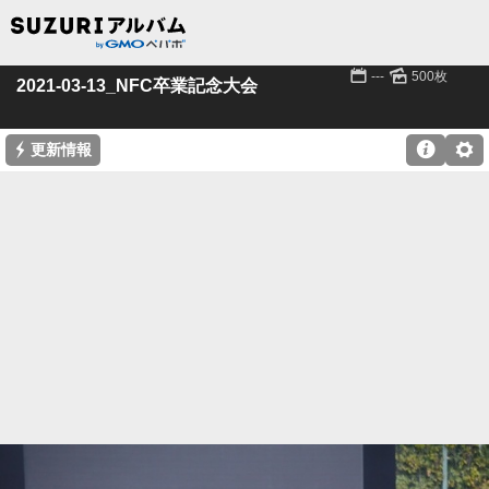
📅
🌄
---
500枚
2021-03-13_NFC卒業記念大会
⚡

⚙
更新情報