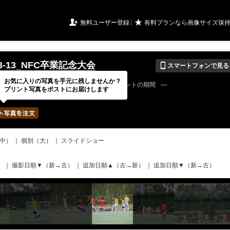
URIアルバム

★
無料ユーザー登録
有料プランなら画像サイズ保
📱
-03-13_NFC卒業記念大会
スマートフォンで見る
お気に入りの写真を手元に残しませんか？
22 / 04 / 24
公開終了日
無期限
イベントの期間
---
プリント写真をポストにお届けします
bertadfcさん
写真の枚数
500 / 2000枚
中）
｜
個別（大）
｜
スライドショー
）
｜
撮影日順▼（新→古）
｜
追加日順▲（古→新）
｜
追加日順▼（新→古）