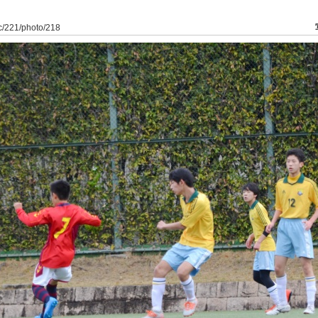
dfc/221/photo/218