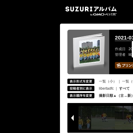
SUZ
2021
作成日
20
管理者
li
一覧（小）
｜
一覧（
libertadfc
｜
すべて
撮影日順▲（古→新