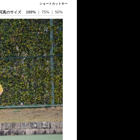
ショートカットキー
写真のサイズ
100%
｜
75%
｜
50%