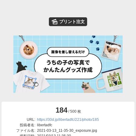
🌄
プリント注文
184
/ 500 枚
URL:
https://30d.jp/libertadfc/221/photo/185
投稿者名:
libertadfc
ファイル名:
2021-03-13_11-35-30_exposure.jpg
撮影日時:
2021/03/13 11:35:30