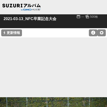
📅
🌄
---
500枚
2021-03-13_NFC卒業記念大会
⚡

⚙
更新情報