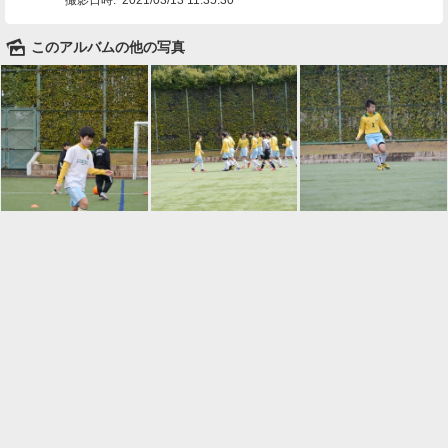
🌄
このアルバムの他の写真

一覧に戻る
Android™ アプリのインストール
Android™ からオンラインアルバムの作成・編
集、共有ができます。
インストール