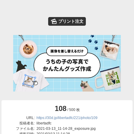
🌄
プリント注文
108
/ 500 枚
URL:
https://30d.jp/libertadfc/221/photo/109
投稿者名:
libertadfc
ファイル名:
2021-03-13_11-14-28_exposure.jpg
撮影日時:
2021/03/13 11:14:28