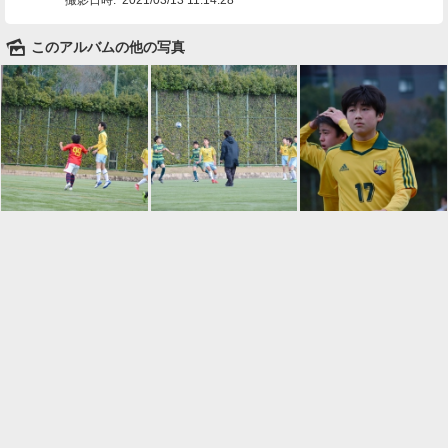
🌄
このアルバムの他の写真

一覧に戻る
Android™ アプリのインストール
Android™ からオンラインアルバムの作成・編
集、共有ができます。
インストール