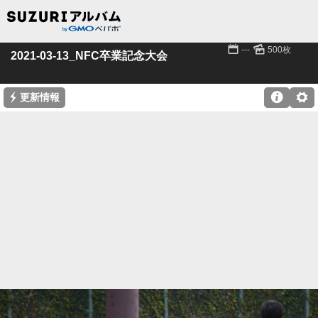
📅
🌄
---
500枚
2021-03-13_NFC卒業記念大会
⚡

⚙
更新情報