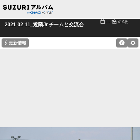
📅
🌄
---
419枚
2021-02-11_近隣Jr.チームと交流会
⚡

⚙
更新情報