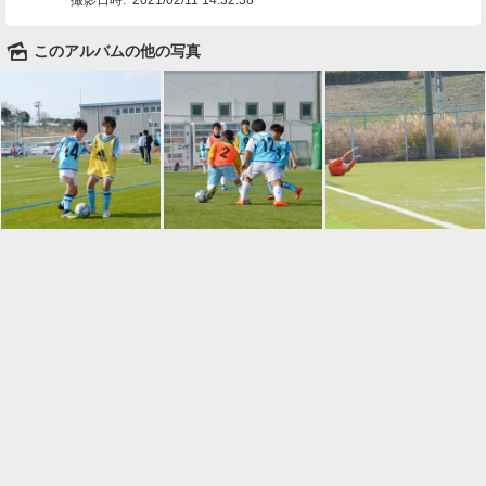
🌄
このアルバムの他の写真

一覧に戻る
Android™ アプリのインストール
Android™ からオンラインアルバムの作成・編
集、共有ができます。
インストール