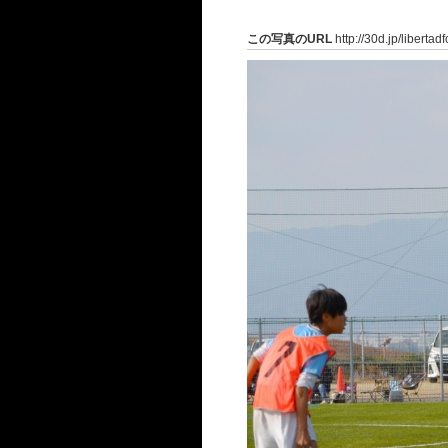
この写真のURL
http://30d.jp/liberta