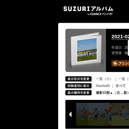
SUZ
2021
作成日
20
管理者
li
一覧（小）
｜
一覧（
libertadfc
｜
すべて
撮影日順▲（古→新