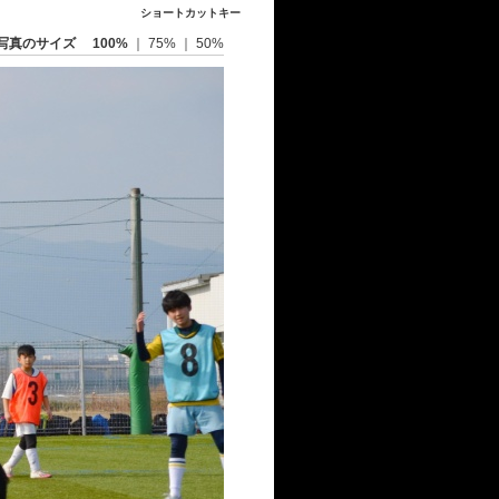
ショートカットキー
写真のサイズ
100%
｜
75%
｜
50%