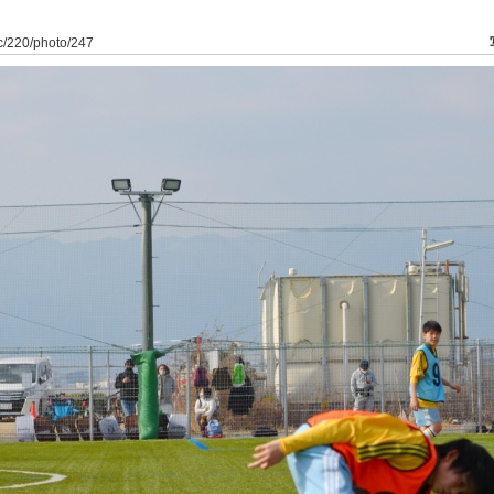
dfc/220/photo/247