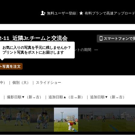
URIアルバム

★
無料ユーザー登録
有料プランで高速アップロー
📱
-02-11_近隣Jr.チームと交流会
スマートフォンで
お気に入りの写真を手元に残しませんか？
22 / 04 / 10
公開終了日
無期限
イベントの期間
---
プリント写真をポストにお届けします
bertadfcさん
写真の枚数
419 / 2000枚
中）
｜
個別（大）
｜
スライドショー
）
｜
撮影日順▼（新→古）
｜
追加日順▲（古→新）
｜
追加日順▼（新→古）