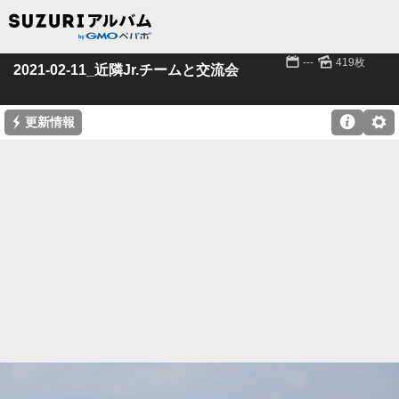
📅
🌄
---
419枚
2021-02-11_近隣Jr.チームと交流会
⚡

⚙
更新情報