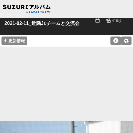
📅
🌄
---
419枚
2021-02-11_近隣Jr.チームと交流会
⚡

⚙
更新情報