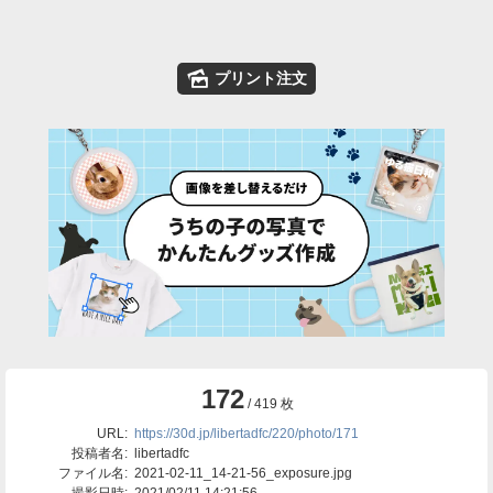
🌄
プリント注文
172
/ 419 枚
URL:
https://30d.jp/libertadfc/220/photo/171
投稿者名:
libertadfc
ファイル名:
2021-02-11_14-21-56_exposure.jpg
撮影日時:
2021/02/11 14:21:56