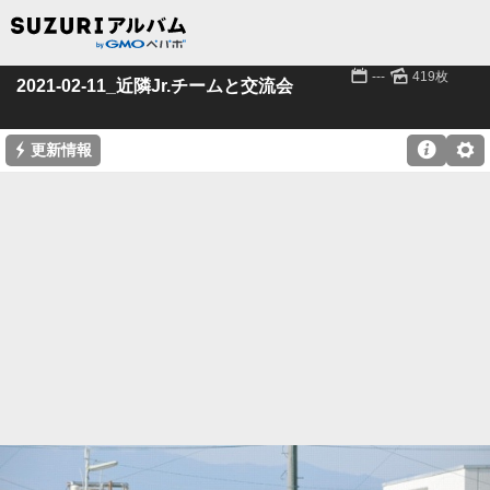
📅
🌄
---
419枚
2021-02-11_近隣Jr.チームと交流会
⚡

⚙
更新情報